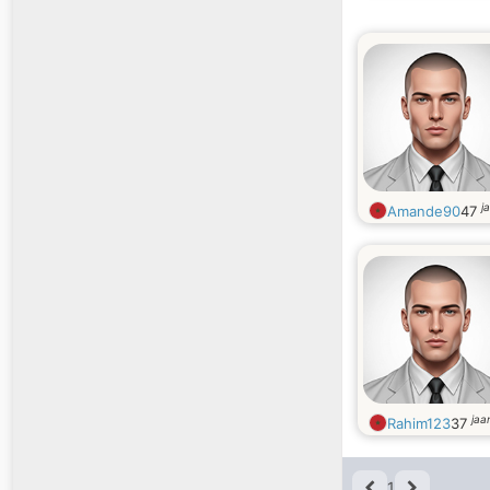
j
Amande90
47
jaa
Rahim123
37
1