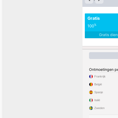
Gratis
%
100
Gratis die
Ontmoetingen pe
Frankrijk
België
Spanje
Italië
Zweden