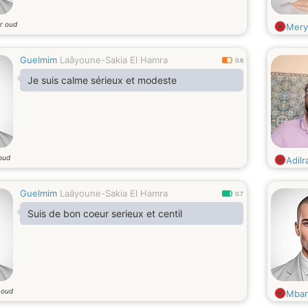
ar oud
Mer
Guelmim
Laâyoune-Sakia El Hamra
0.6
Je suis calme sérieux et modeste
 oud
Adil
Guelmim
Laâyoune-Sakia El Hamra
0.7
Suis de bon coeur serieux et centil
 oud
Mbar