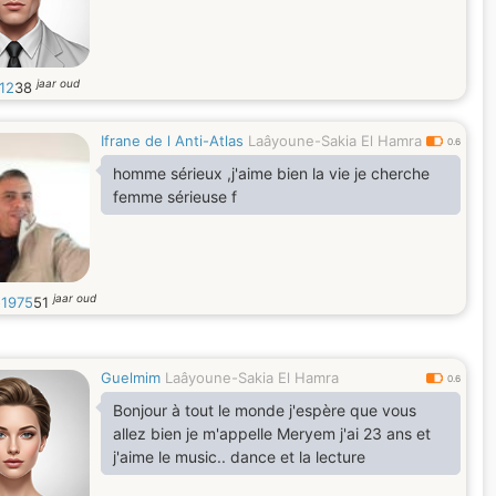
jaar oud
12
38
Ifrane de l Anti-Atlas
Laâyoune-Sakia El Hamra
0.6
homme sérieux ,j'aime bien la vie je cherche
femme sérieuse f
jaar oud
1975
51
Guelmim
Laâyoune-Sakia El Hamra
0.6
Bonjour à tout le monde j'espère que vous
allez bien je m'appelle Meryem j'ai 23 ans et
j'aime le music.. dance et la lecture