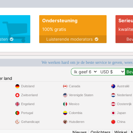
Ondersteuning
Serie
100% gratis
kwalite
nsten
Luisterende moderators
Bev
We werken hard om je de beste service te geven, wees
r land
Duitsland
Canada
Australië
Zwitserland
Verenigde Staten
Nederland
Engeland
Mexico
Oostenrijk
Portugal
Colombia
Japan
Gehandicapt
Huisdieren
China
Nieuws
|
Oplichters
|
Winkel
|