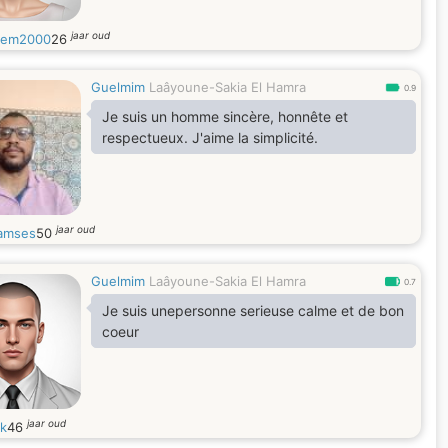
jaar oud
yem2000
26
Guelmim
Laâyoune-Sakia El Hamra
0.9
Je suis un homme sincère, honnête et
respectueux. J'aime la simplicité.
jaar oud
ramses
50
Guelmim
Laâyoune-Sakia El Hamra
0.7
Je suis unepersonne serieuse calme et de bon
coeur
jaar oud
k
46