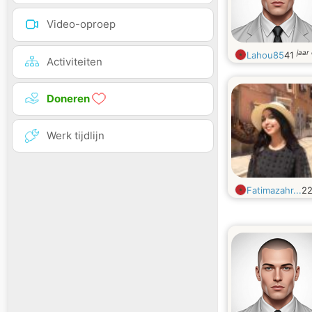
Video-oproep
jaar
Lahou85
41
Activiteiten
Doneren
Werk tijdlijn
Fatimazahr...
2