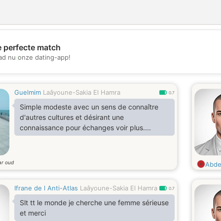
e perfecte match
💖
d nu onze dating-app!
💕
Guelmim
Laâyoune-Sakia El Hamra
0.7
Simple modeste avec un sens de connaître
d'autres cultures et désirant une
connaissance pour échanges voir plus....
ar oud
Abde
Ifrane de l Anti-Atlas
Laâyoune-Sakia El Hamra
0.7
Slt tt le monde je cherche une femme sérieuse
et merci