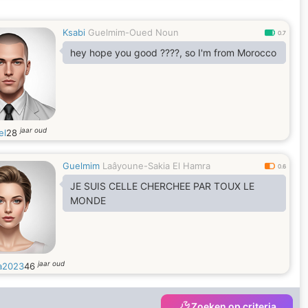
Ksabi
Guelmim-Oued Noun
0.7
hey hope you good ????, so I'm from Morocco
jaar oud
el
28
Guelmim
Laâyoune-Sakia El Hamra
0.6
JE SUIS CELLE CHERCHEE PAR TOUX LE
MONDE
jaar oud
a2023
46
Zoeken op criteria