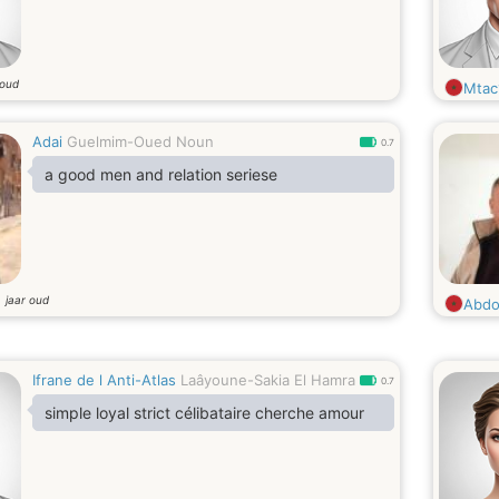
 oud
Mtac
Adai
Guelmim-Oued Noun
0.7
a good men and relation seriese
jaar oud
2
Abdo
Ifrane de l Anti-Atlas
Laâyoune-Sakia El Hamra
0.7
simple loyal strict célibataire cherche amour