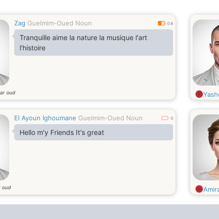
Zag
Guelmim-Oued Noun
0.6
Tranquille aime la nature la musique l'art
l'histoire
aar oud
Yash
El Ayoun Ighoumane
Guelmim-Oued Noun
0
Hello m'y Friends It's great
r oud
Amir