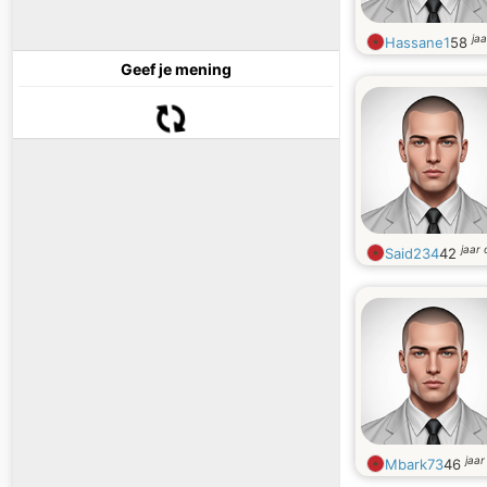
ja
Hassane1
58
Geef je mening
jaar
Said234
42
jaar
Mbark73
46