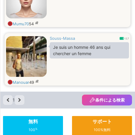
歳
Mumu70
54
Souss-Massa
0.7
Je suis un homme 46 ans qui
chercher un femme
歳
Manouar
49
1
条件による検索
無料
サポート
%
100
100%無料