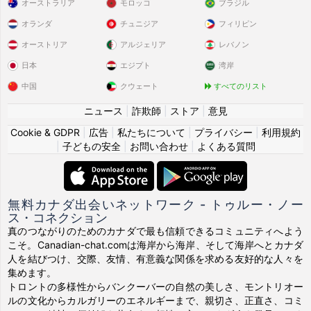
オーストラリア
モロッコ
ブラジル
オランダ
チュニジア
フィリピン
オーストリア
アルジェリア
レバノン
日本
エジプト
湾岸
中国
クウェート
すべてのリスト
ニュース
|
詐欺師
|
ストア
|
意見
Cookie & GDPR
|
広告
|
私たちについて
|
プライバシー
|
利用規約
|
子どもの安全
|
お問い合わせ
|
よくある質問
無料カナダ出会いネットワーク - トゥルー・ノー
ス・コネクション
真のつながりのためのカナダで最も信頼できるコミュニティへよう
こそ。Canadian-chat.comは海岸から海岸、そして海岸へとカナダ
人を結びつけ、交際、友情、有意義な関係を求める友好的な人々を
集めます。
トロントの多様性からバンクーバーの自然の美しさ、モントリオー
ルの文化からカルガリーのエネルギーまで、親切さ、正直さ、コミ