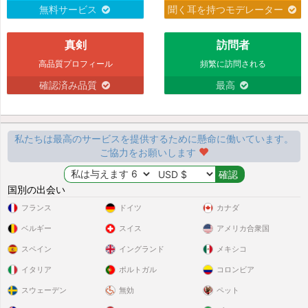
無料サービス
聞く耳を持つモデレーター
真剣
訪問者
高品質プロフィール
頻繁に訪問される
確認済み品質
最高
私たちは最高のサービスを提供するために懸命に働いています。
ご協力をお願いします
国別の出会い
フランス
ドイツ
カナダ
ベルギー
スイス
アメリカ合衆国
スペイン
イングランド
メキシコ
イタリア
ポルトガル
コロンビア
スウェーデン
無効
ペット