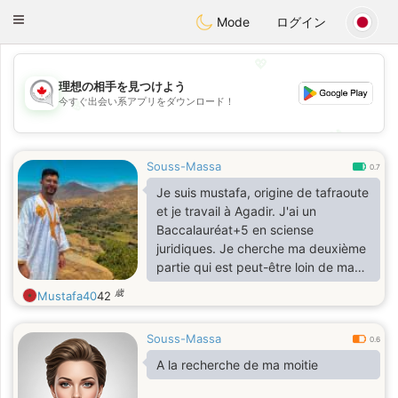
CANADIAN
chat
Toggle
Mode
ログイン
navigation
💖
理想の相手を見つけよう
今すぐ出会い系アプリをダウンロード！
💖
💕
💕
Souss-Massa
0.7
Je suis mustafa, origine de tafraoute
et je travail à Agadir. J'ai un
Baccalauréat+5 en sciense
juridiques. Je cherche ma deuxième
partie qui est peut-être loin de ma
résidence
歳
Mustafa40
42
Souss-Massa
0.6
A la recherche de ma moitie