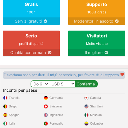
Gratis
Supporto
%
100
100% gratis
Servizi gratuiti
Moderatori in ascolto
Serio
Visitatori
profili di qualità
Molto visitato
Qualità confermata
Il migliore
Lavoriamo sodo per darti il miglior servizio, per favore sii di supporto
Incontri per paese
Francia
Germania
Canada
Belgio
Svizzera
Stati Uniti
Spagna
Inghilterra
Messico
Italia
Portogallo
Colombia