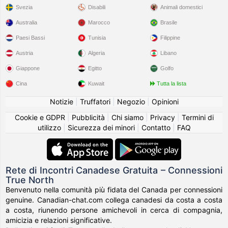
Svezia
Disabili
Animali domestici
Australia
Marocco
Brasile
Paesi Bassi
Tunisia
Filippine
Austria
Algeria
Libano
Giappone
Egitto
Golfo
Cina
Kuwait
Tutta la lista
Notizie
|
Truffatori
|
Negozio
|
Opinioni
Cookie e GDPR
|
Pubblicità
|
Chi siamo
|
Privacy
|
Termini di
utilizzo
|
Sicurezza dei minori
|
Contatto
|
FAQ
Rete di Incontri Canadese Gratuita – Connessioni
True North
Benvenuto nella comunità più fidata del Canada per connessioni
genuine. Canadian-chat.com collega canadesi da costa a costa
a costa, riunendo persone amichevoli in cerca di compagnia,
amicizia e relazioni significative.