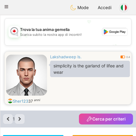
CANADIAN
chat
Toggle
Mode
Accedi
navigation
💖
Trova la tua anima gemella
Scarica subito la nostra app di incontri!
💖
💕
💕
Lakshadweep Is.
0.4
simplicity is the garland of lifee and
wear
anni
Sher123
37
1
Cerca per criteri