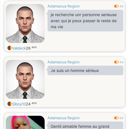
Adamaoua Region
0.5
je recherche unr personne serieuse
avec qui je peux passer le reste de
ma vie
ans
Valdeck
26
Adamaoua Region
0.4
Je suis un homme sérieux
ans
Siboy10
24
Adamaoua Region
0.5
Gentil aimable femme au grand