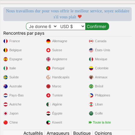
Nous travaillons dur pour vous offrir le meilleur service, soyez solidaire
s'il vous plaît
Rencontres par pays
France
Allemagne
Canada
Belgique
Suisse
États-Unis
Espagne
Angleterre
Mexique
Italie
Portugal
Colombie
Suède
Handicapés
Animaux
Australie
Maroc
Brésil
Pays-Bas
Tunisie
Philippines
Autriche
Algérie
Liban
Japon
Égypte
Golfe
Chine
Koweït
Toute la liste
Actualités
|
Arnaqueurs
|
Boutique
|
Opinions