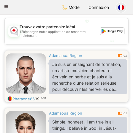
CANADIAN
chat
Toggle
Mode
Connexion
navigation
💖
Trouvez votre partenaire idéal
💖
Téléchargez notre application de rencontre
maintenant !
💕
💕
Adamaoua Region
0.3
Je suis un enseignant de formation,
un artiste musicien chanteur et
écrivain en herbe et je suis à la
recherche d'une relation sérieuse
pour découvrir les merveilles de
l'amour
ans
Pharaone86
39
Adamaoua Region
0.5
Simple, honnest , i am true in all
things. I believe in God, in Jésus-