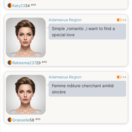
ans
Katy23
34
Adamaoua Region
0.4
Simple ,romantic ,i want to find a
special love
ans
Raheema237
29
Adamaoua Region
0.4
Femme mâture cherchant amitié
sincère
ans
Grasselle
58