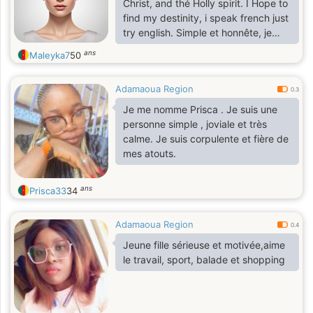
Christ, and thé Holly spirit. I Hope to
find my destinity, i speak french just
try english. Simple et honnête, je
suis vraie dans tout ce que je fais.,
ans
Maleyka7
50
Je crois en Dieu à Jésus Christ et au
saint Esprit J'espère rencontrer celui
Adamaoua Region
qui m'est destiné.,
0.3
Je me nomme Prisca . Je suis une
personne simple , joviale et très
calme. Je suis corpulente et fière de
mes atouts.
ans
Prisca33
34
Adamaoua Region
0.4
Jeune fille sérieuse et motivée,aime
le travail, sport, balade et shopping