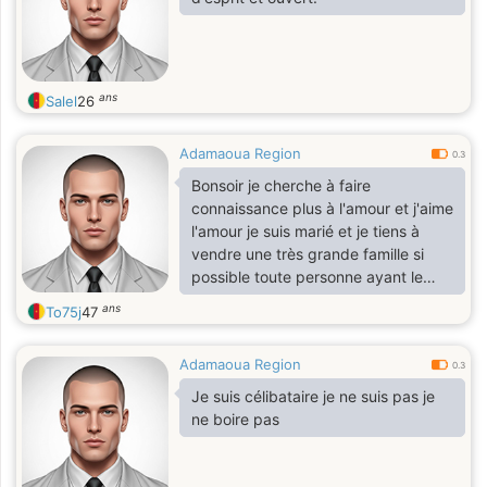
ans
Salel
26
Adamaoua Region
0.3
Bonsoir je cherche à faire
connaissance plus à l'amour et j'aime
l'amour je suis marié et je tiens à
vendre une très grande famille si
possible toute personne ayant le
désir d'aimer l'amour et de faire
ans
To75j
47
l'amour je suis disponible l'amour
c'est le partage l'amour c'est de se
Adamaoua Region
comprendre l'amour c'est de
0.3
s'entendre le secret de la vie c'est
Je suis célibataire je ne suis pas je
de comprendre l'autre c'est ça
ne boire pas
trouver le bonheur nos aïeux avec
plusieurs femmes mais il y avait
l'entendre et l'amour pourquoi pas