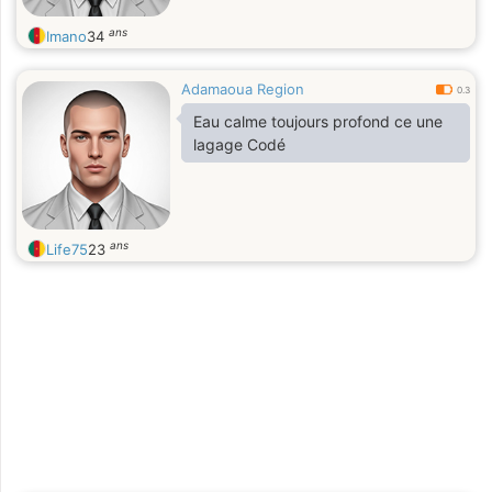
aujourd'hui merci et bonne s
ans
Imano
34
Adamaoua Region
0.3
Eau calme toujours profond ce une
lagage Codé
ans
Life75
23