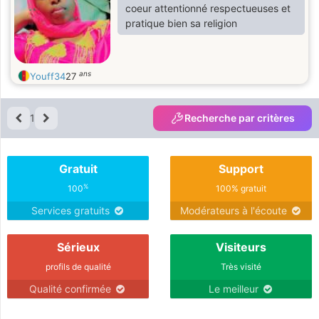
coeur attentionné respectueuses et
pratique bien sa religion
ans
Youff34
27
1
Recherche par critères
Gratuit
Support
%
100
100% gratuit
Services gratuits
Modérateurs à l'écoute
Sérieux
Visiteurs
profils de qualité
Très visité
Qualité confirmée
Le meilleur