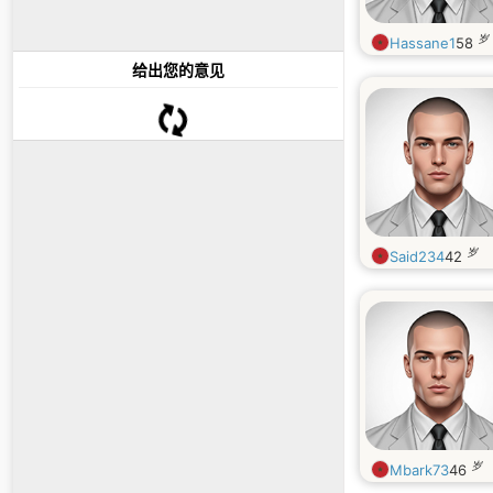
岁
Hassane1
58
给出您的意见
岁
Said234
42
岁
Mbark73
46