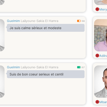
Mer
Guelmim
Laâyoune-Sakia El Hamra
0.6
Je suis calme sérieux et modeste
Adil
Guelmim
Laâyoune-Sakia El Hamra
0.7
Suis de bon coeur serieux et centil
Mbar