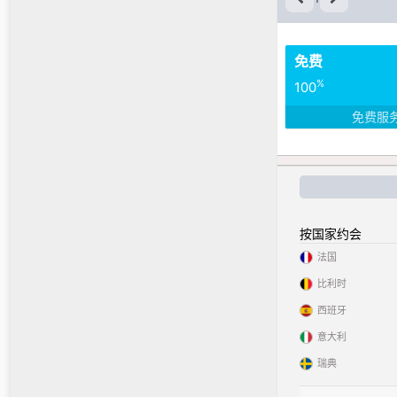
免费
%
100
免费服
按国家约会
法国
比利时
西班牙
意大利
瑞典