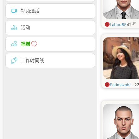
视频通话
岁
Lahou85
41
活动
捐赠
工作时间线
Fatimazahr...
2