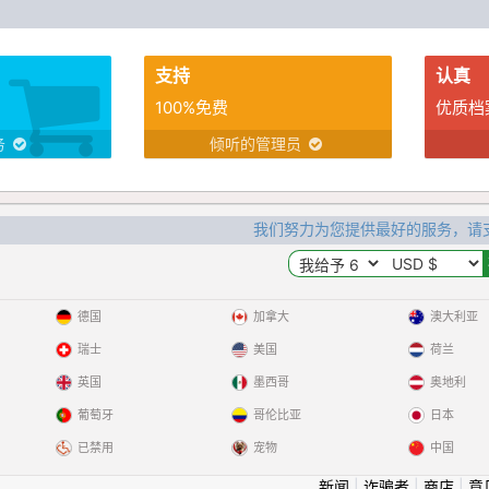
支持
认真
100%免费
优质档
务
倾听的管理员
我们努力为您提供最好的服务，请
德国
加拿大
澳大利亚
瑞士
美国
荷兰
英国
墨西哥
奥地利
葡萄牙
哥伦比亚
日本
已禁用
宠物
中国
新闻
|
诈骗者
|
商店
|
意