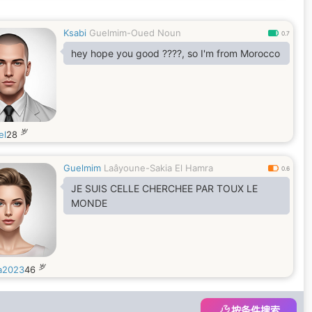
Ksabi
Guelmim-Oued Noun
0.7
hey hope you good ????, so I'm from Morocco
岁
el
28
Guelmim
Laâyoune-Sakia El Hamra
0.6
JE SUIS CELLE CHERCHEE PAR TOUX LE
MONDE
岁
a2023
46
按条件搜索