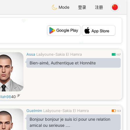
Mode
登录
注册
💖
💕
Assa
Laâyoune-Sakia El Hamra
0.7
Bien-aimé, Authentique et Honnête
岁
llah98
40
Guelmim
Laâyoune-Sakia El Hamra
0.3
Bonjour bonjour je suis ici pour une relation
amical ou serieuse ....