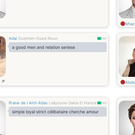
Mtac
Adai
Guelmim-Oued Noun
0.7
a good men and relation seriese
岁
2
Abdo
Ifrane de l Anti-Atlas
Laâyoune-Sakia El Hamra
0.7
simple loyal strict célibataire cherche amour