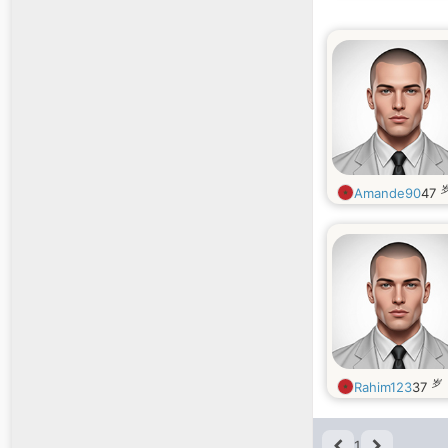
Amande90
47
岁
Rahim123
37
1