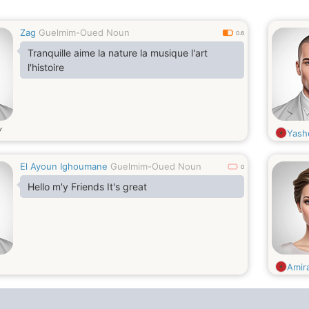
Zag
Guelmim-Oued Noun
0.6
Tranquille aime la nature la musique l'art
l'histoire
岁
Yash
El Ayoun Ighoumane
Guelmim-Oued Noun
0
Hello m'y Friends It's great
Amir