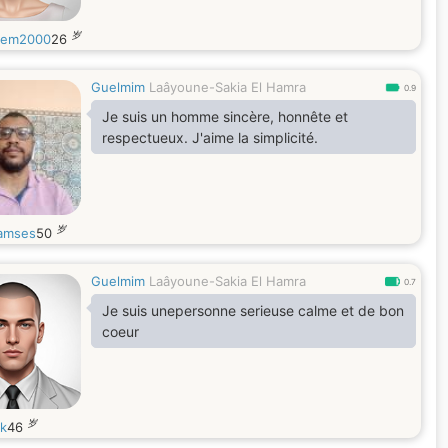
岁
yem2000
26
Guelmim
Laâyoune-Sakia El Hamra
0.9
Je suis un homme sincère, honnête et
respectueux. J'aime la simplicité.
岁
ramses
50
Guelmim
Laâyoune-Sakia El Hamra
0.7
Je suis unepersonne serieuse calme et de bon
coeur
岁
k
46