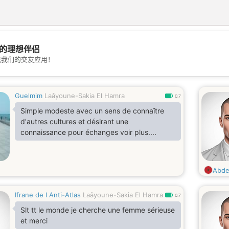
的理想伴侣
💖
载我们的交友应用！
💕
Guelmim
Laâyoune-Sakia El Hamra
0.7
Simple modeste avec un sens de connaître
d'autres cultures et désirant une
connaissance pour échanges voir plus....
Abde
Ifrane de l Anti-Atlas
Laâyoune-Sakia El Hamra
0.7
Slt tt le monde je cherche une femme sérieuse
et merci