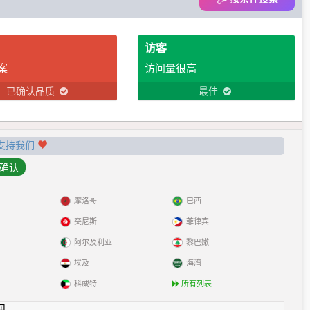
访客
案
访问量很高
已确认品质
最佳
支持我们
摩洛哥
巴西
突尼斯
菲律宾
阿尔及利亚
黎巴嫩
埃及
海湾
科威特
所有列表
见