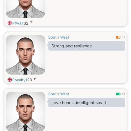
and hoping to meet a lady in
Northern Ontario, Canada.
岁
Pfwalt
62
South West
0.4
Strong and resilience
岁
Royalty1
23
South West
0.7
Love honest intelligent smart