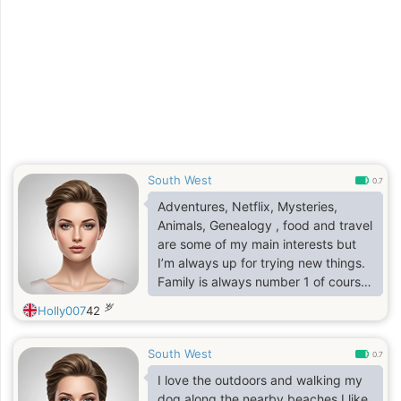
South West
0.7
Adventures, Netflix, Mysteries,
Animals, Genealogy , food and travel
are some of my main interests but
I’m always up for trying new things.
Family is always number 1 of course.
Loyalty, ambition and awesome
岁
Holly007
42
sense of humour are just a few of my
main traits!!
South West
0.7
I love the outdoors and walking my
dog along the nearby beaches.I like