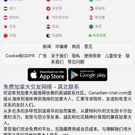
荷兰
突尼斯
菲律宾
奥地利
阿尔及利亚
黎巴嫩
日本
埃及
海湾
中国
科威特
所有列表
新闻
|
诈骗者
|
商店
|
意见
Cookie和GDPR
|
广告
|
关于我们
|
隐私
|
使用条款
|
儿童安全
|
联
系我们
|
常见问题
免费加拿大交友网络 - 真北联系
欢迎来到加拿大最值得信赖的真诚联系社区。Canadian-chat.com连
接从海岸到海岸再到海岸的加拿大人，汇聚寻求陪伴、友谊和有意义
关系的友好人们。
从多伦多的多样性到温哥华的自然美景，从蒙特利尔的文化到卡尔加
里的活力，发现与您分享友善、诚实和社区精神价值观的兼容加拿大
人。
享受我们完全免费的平台，无隐藏费用或会员成本。与理解我们伟大
国家之美的其他加拿大人联系，eh!