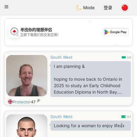
CANADIAN
chat
Toggle
Mode
登录
navigation
💖
寻找你的理想伴侣
💖
立即下载我们的交友应用！
💕
💕
South West
0.9
I am planning &
hoping to move back to Ontario in
2025 to study an Early Childhood
Education Diploma in North Bay.
Canada as a Canadian who's lived in
岁
Protector
47
England for 39/46 years of my life. I
like to meet people with similarly
South West
many-hobbies &
0.7
Looking for a woman to enjoy life👍
interests. Am Kind, gentle, sociable,
sporty, linguistic, smart, creative