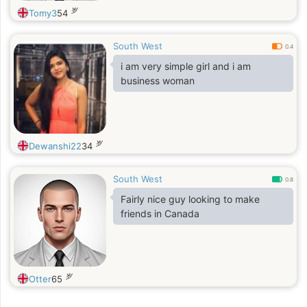
岁
Tomy3
54
South West
0.4
i am very simple girl and i am
business woman
岁
Dewanshi22
34
South West
0.8
Fairly nice guy looking to make
friends in Canada
岁
Otter
65