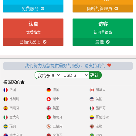
免费服务
倾听的管理员
认真
访客
优质档案
访问量很高
已确认品质
最佳
我们努力为您提供最好的服务，请支持我们
按国家约会
法国
德国
加拿大
比利时
瑞士
美国
西班牙
英国
墨西哥
意大利
葡萄牙
哥伦比亚
瑞典
已禁用
宠物
澳大利亚
摩洛哥
巴西