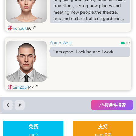
travelling , seeing new places and
meeting new people;the theatre,
arts and culture but also gardening,
walking and just sitting having a
岁
Irenauk
66
coffee watching the world go by. I
am an author with family in Canada
South West
and America.
0.7
I am good. Looking and i work
岁
Sim2004
47
1
按条件搜索
免费
支持
%
100
100%免费