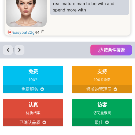
explorée.
real mature man to be with and
spend more with
岁
Easypat22g
44
1
按条件搜索
免费
支持
%
100
100%免费
免费服务
倾听的管理员
认真
访客
优质档案
访问量很高
已确认品质
最佳