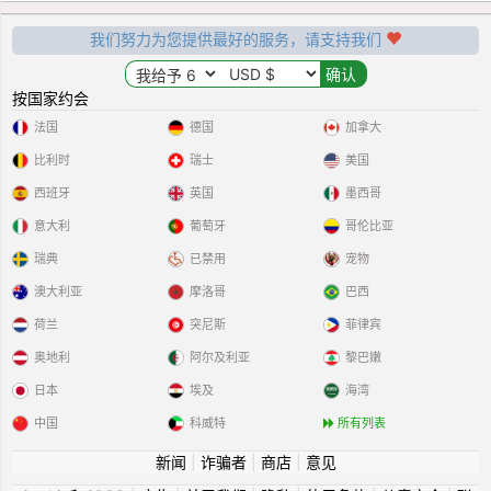
我们努力为您提供最好的服务，请支持我们
按国家约会
法国
德国
加拿大
比利时
瑞士
美国
西班牙
英国
墨西哥
意大利
葡萄牙
哥伦比亚
瑞典
已禁用
宠物
澳大利亚
摩洛哥
巴西
荷兰
突尼斯
菲律宾
奥地利
阿尔及利亚
黎巴嫩
日本
埃及
海湾
中国
科威特
所有列表
新闻
|
诈骗者
|
商店
|
意见