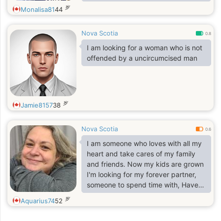
Halifax depuis quelques années et
岁
Monalisa81
44
j’ai appris à aimer l’équilibre entre la
mer, la tranquillité et l’énergie de la
Nova Scotia
ville. J’aime la nature, la cuisine, la
0.8
musique, et les échanges qui ont un
I am looking for a woman who is not
peu de profondeur. Je suis
offended by a uncircumcised man
quelqu’un qui avance avec douceur,
mais avec intention.
岁
Jamie8157
38
Nova Scotia
0.6
I am someone who loves with all my
heart and take cares of my family
and friends. Now my kids are grown
I'm looking for my forever partner,
someone to spend time with, Have
fun and explore the world and each
岁
Aquarius74
52
other. I love intimacy and a romantic.