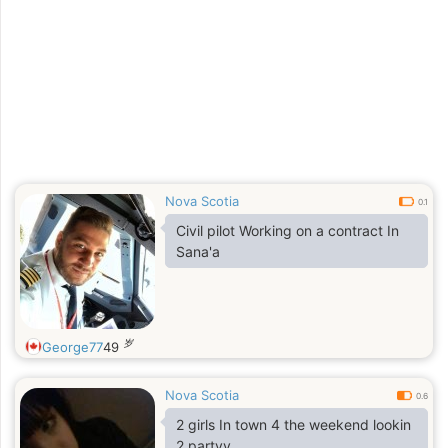
Nova Scotia
0.1
Civil pilot Working on a contract In
Sana'a
岁
George77
49
Nova Scotia
0.6
2 girls In town 4 the weekend lookin
2 partyy