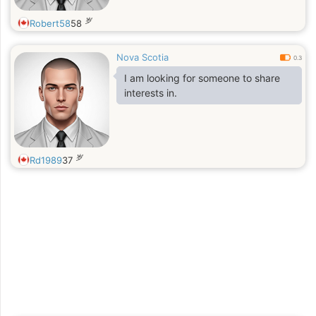
岁
Robert58
58
Nova Scotia
0.3
I am looking for someone to share
interests in.
岁
Rd1989
37