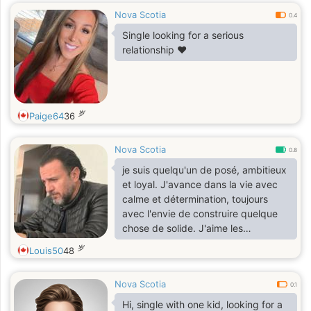
Nova Scotia
0.4
Single looking for a serious
relationship ❤️
岁
Paige64
36
Nova Scotia
0.8
je suis quelqu'un de posé, ambitieux
et loyal. J'avance dans la vie avec
calme et détermination, toujours
avec l'envie de construire quelque
chose de solide. J'aime les
personnes vraies, les échanges
岁
Louis50
48
profonds et les projets qui ont du
sens. Je sais ce que je veux, et je
Nova Scotia
sais aussi reconnaitre quand une
0.1
connexion vaut la peine d'etre
Hi, single with one kid, looking for a