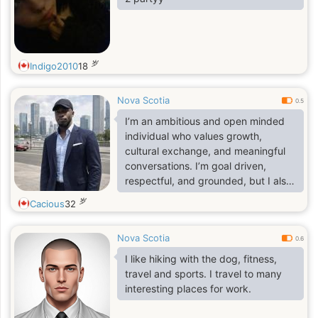
岁
Indigo2010
18
Nova Scotia
0.5
I’m an ambitious and open minded
individual who values growth,
cultural exchange, and meaningful
conversations. I’m goal driven,
respectful, and grounded, but I also
enjoy lighthearted moments and
岁
Cacious
32
exploring new experiences. I’m
looking to connect with someone
Nova Scotia
genuine, emotionally mature, and
0.6
ready to build something intentional.
I like hiking with the dog, fitness,
travel and sports. I travel to many
interesting places for work.