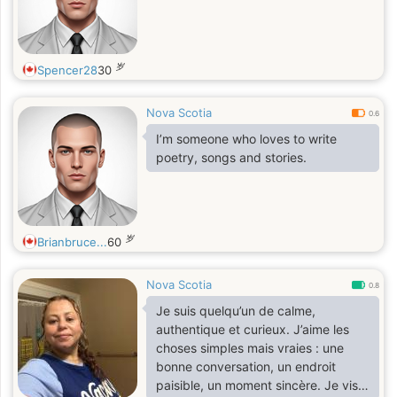
岁
Spencer28
30
Nova Scotia
0.6
I’m someone who loves to write
poetry, songs and stories.
岁
Brianbruce...
60
Nova Scotia
0.8
Je suis quelqu’un de calme,
authentique et curieux. J’aime les
choses simples mais vraies : une
bonne conversation, un endroit
paisible, un moment sincère. Je vis à