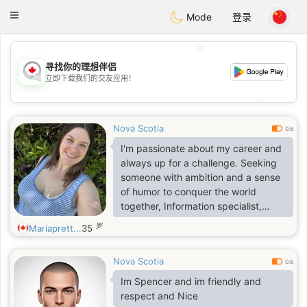
CANADIAN
chat
Toggle
Mode
登录
navigation
💖
寻找你的理想伴侣
💖
立即下载我们的交友应用！
💕
💕
Nova Scotia
0.6
I'm passionate about my career and
always up for a challenge. Seeking
someone with ambition and a sense
of humor to conquer the world
together, Information specialist,
creative, Christian, single. I am fun
岁
Mariaprett...
35
loving, caring and a good listener.
I'm honest, loyal and hard working.
Nova Scotia
0.6
Im Spencer and im friendly and
respect and Nice