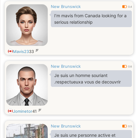
New Brunswick
0.4
I’m mavis from Canada looking for a
serious relationship
岁
Mavis23
33
New Brunswick
0.6
Je suis un homme souriant
.respectueuxa vous de decouvrir
岁
Jominetor
41
New Brunswick
0.5
Je suis une personne active et