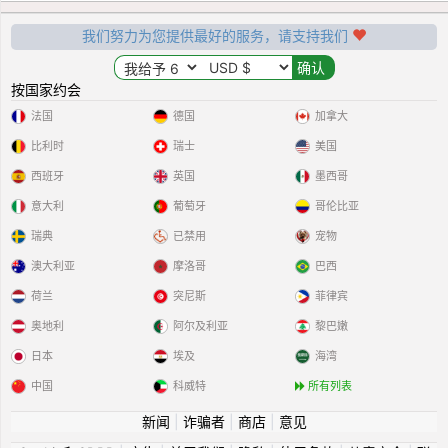
我们努力为您提供最好的服务，请支持我们
按国家约会
法国
德国
加拿大
比利时
瑞士
美国
西班牙
英国
墨西哥
意大利
葡萄牙
哥伦比亚
瑞典
已禁用
宠物
澳大利亚
摩洛哥
巴西
荷兰
突尼斯
菲律宾
奥地利
阿尔及利亚
黎巴嫩
日本
埃及
海湾
中国
科威特
所有列表
新闻
|
诈骗者
|
商店
|
意见