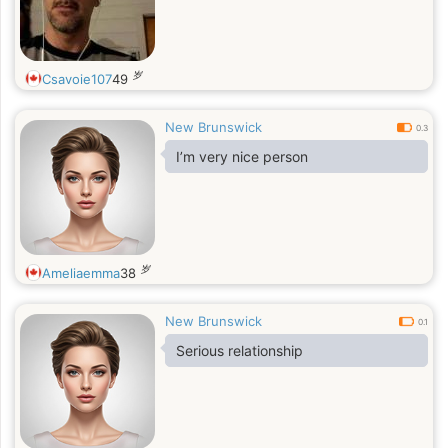
岁
Csavoie107
49
New Brunswick
0.3
I’m very nice person
岁
Ameliaemma
38
New Brunswick
0.1
Serious relationship