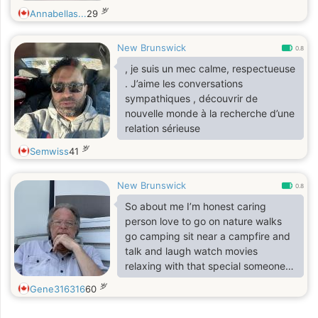
岁
Annabellas...
29
New Brunswick
0.8
, je suis un mec calme, respectueuse
. J’aime les conversations
sympathiques , découvrir de
nouvelle monde à la recherche d’une
relation sérieuse
岁
Semwiss
41
New Brunswick
0.8
So about me I’m honest caring
person love to go on nature walks
go camping sit near a campfire and
talk and laugh watch movies
relaxing with that special someone
road trips with the windows down
岁
Gene316316
60
music blasting out favourite songs
going to the movies or sit outside