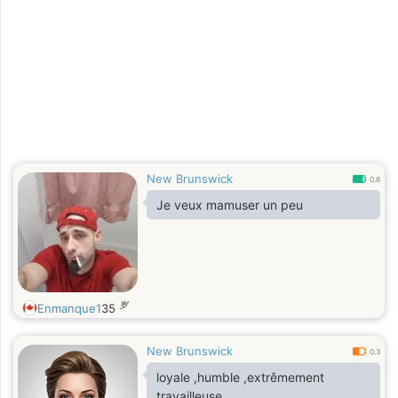
with a coffee and watch the traffic
and people go by I’m laid back
down to earth.
New Brunswick
0.8
Je veux mamuser un peu
岁
Enmanque1
35
New Brunswick
0.3
loyale ,humble ,extrêmement
travailleuse