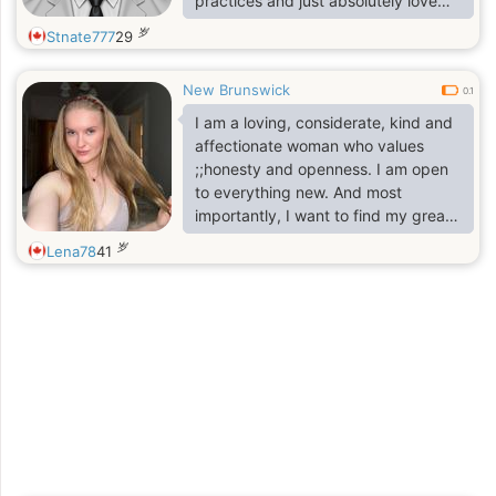
practices and just absolutely love
gorgeous bbws and ssbbws hope
岁
Stnate777
29
we can chat sometime
New Brunswick
0.1
I am a loving, considerate, kind and
affectionate woman who values
;;honesty and openness. I am open
to everything new. And most
importantly, I want to find my great
love. I am real and sincere and
岁
Lena78
41
would like to see this from my
soulmate. I want to be next to a man
who would appreciate all my
qualities at their true worth. And we
were able to love each other with all
our hearts