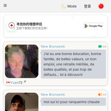
CANADIAN
chat
Toggle
Mode
登录
navigation
💖
寻找你的理想伴侣
💖
立即下载我们的交友应用！
💕
💕
New Brunswick
0.8
J’ai eu une bonne éducation, bonne
famille, de belles valeurs, un bon
emploi, une retraite méritée, de
belles qualités, et pas trop de
défauts… lol à découvrir
岁
Yvanl
72
New Brunswick
0.4
moi sui ici pour ranquentre chaude