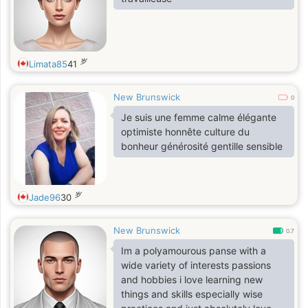
岁
Limata85
41
New Brunswick
0
Je suis une femme calme élégante
optimiste honnête culture du
bonheur générosité gentille sensible
岁
Jade96
30
New Brunswick
0.7
Im a polyamourous panse with a
wide variety of interests passions
and hobbies i love learning new
things and skills especially wise